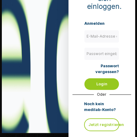
einloggen.
OP-Mundschutz
OP-Mäntel steril
Anmelden
OP-Überschuhe
Wunddrainagen
Passwort
vergessen?
Login
Service Hotline
Oder
Telefonische Unterstützung und Beratung unter:
Noch kein
+41 (0) 71 667 02 32
medilab-Konto?
Mo-Fr, 08:30 - 11:30 Uhr
und von 13:30 - 17:30 Uhr
Jetzt registrieren
Oder über unser
Kontaktformular
.