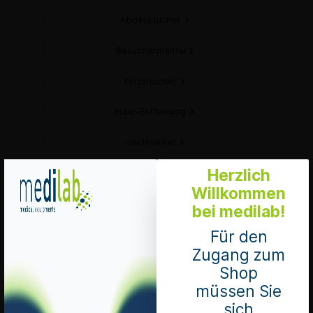
Abdecktücher
Besuchermäntel
Einzeltücher
Haar-Entfernung
Hautmarker
Herzlich
Lochtücher
Willkommen
OP-Abdecksysteme
bei medilab!
Für den
OP-Handschuhe
Zugang zum
OP-Hauben
Shop
müssen Sie
OP-Klebestreifen
sich