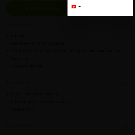
TeamViewer
Shop Service
Katalog
Retouren- & Warenrückgabe
Soforthilfe – FAQ-Suche & Direktkontakt zum Kundendienst
Downloads
Shopanleitungen
Rechtliches
Liefer- und Versandkosten
Privatsphäre und Datenschutz
Unsere AGB
ISO-Zertifiziert