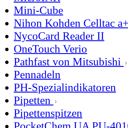
Mini-Cube
Nihon Kohden Celltac 
NycoCard Reader II
OneTouch Verio
Pathfast von Mitsubishi
Pennadeln
PH-Spezialindikatoren
Pipetten
Pipettenspitzen
PocketChem UA PU-401