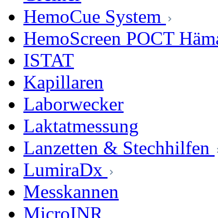
HemoCue System
HemoScreen POCT Häma
ISTAT
Kapillaren
Laborwecker
Laktatmessung
Lanzetten & Stechhilfen
LumiraDx
Messkannen
MicroINR