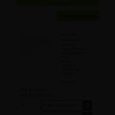
Drucken
Eingaben Abschicken
Assistent
Deckgläser
18 x 18 m
Pack à 50 Stück
Mengeneinheit 1
Pack
Art. Nr.:
10001818
Pharmacode:
2022023
lieferbar
zzgl. 8.1 % MwSt.
zzgl. Versandkosten
In den Warenkorb