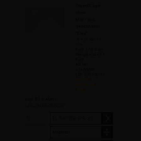
Objektträger
ohne
Mattrand,
geschnitten
"Elka"
76 x 26 mm / 1
mm
Pack à 50 Stück
Mengeneinheit 1
Pack
Art. Nr.:
42400010
EXP: 2027-10-31
nur noch
wenige auf
Lager
zzgl. 8.1 % MwSt.
zzgl. Versandkosten
In den Warenkorb
Merken