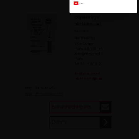
Objektträger
mit Mattrand,
farblos
beidseitig
76 x 26 mm
Pack à 50 Stück
Mengeneinheit 1
Pack
Art. Nr.: 900012
Artikel zurzeit
nicht verfügbar
zzgl. 8.1 % MwSt.
zzgl. Versandkosten
Benachrichtigung
Details