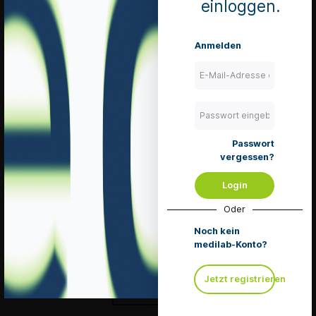
einloggen.
Deckgläser
Anmelden
ungeeicht
22 x 22 mm
Pack à 10 x 100
Stück
Mengeneinheit 1
Pack
Art. Nr.: 54069
nur noch
Passwort
wenige auf
vergessen?
Lager
Login
zzgl. 8.1 % MwSt.
zzgl. Versandkosten
Oder
In den Warenkorb
Noch kein
medilab-Konto?
Merken
Jetzt registrieren
Details