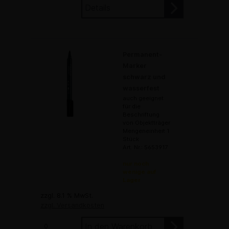
Details
Permanent-
Marker
schwarz und
wasserfest
auch geeignet
für die
Beschriftung
von Objektträger
Mengeneinheit 1
Stück
Art. Nr.: 5653917
nur noch
wenige auf
Lager
zzgl. 8.1 % MwSt.
zzgl. Versandkosten
In den Warenkorb