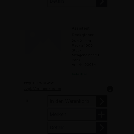
Details
Assistent
Deckgläser
26 x 21 mm
Pack à 1000
Stück
Mengeneinheit 1
Pack
Art. Nr.: 00054
lieferbar
zzgl. 8.1 % MwSt.
zzgl. Versandkosten
In den Warenkorb
Merken
Details