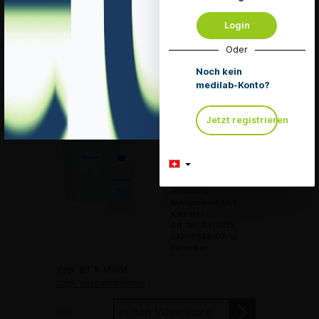
Merken
Login
Oder
Details
Noch kein
medilab-Konto?
Jetzt registrieren
Aqua Bidest
Laborwasser
5 Liter
Leitwert liegt bei
< 0.5 µS/cm bei
Abfüllung
Mengeneinheit 1
Kanister
Art. Nr.: B317035
EXP: 2026-07-16
lieferbar
zzgl. 8.1 % MwSt.
zzgl. Versandkosten
In den Warenkorb