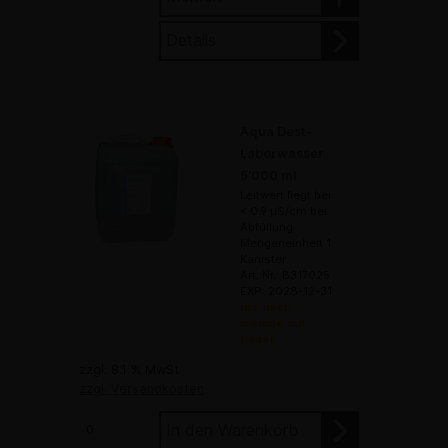
Details
Aqua Dest-
Laborwasser
5'000 ml
Leitwert liegt bei
< 0.9 µS/cm bei
Abfüllung
Mengeneinheit 1
Kanister
Art. Nr.: B317025
EXP: 2028-12-31
nur noch
wenige auf
Lager
zzgl. 8.1 % MwSt.
zzgl. Versandkosten
In den Warenkorb