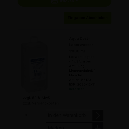
Drucken
Eingaben Abschicken
Aqua Dest-
Laborwasser
1'000 ml
Leitwert liegt bei
< 1 µS/cm bei
Abfüllung
Mengeneinheit 1
Flasche
Art. Nr.: B31701
EXP: 2028-12-31
lieferbar
zzgl. 8.1 % MwSt.
zzgl. Versandkosten
In den Warenkorb
Merken