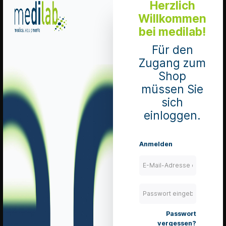
Herzlich
Willkommen
Merken
bei medilab!
Details
Für den
Zugang zum
Shop
müssen Sie
Aqua Bidest
sich
Laborwasser
1'000 ml
einloggen.
Leitwert liegt bei
< 0.5 µS/cm bei
Abfüllung
Anmelden
Mengeneinheit 1
Flasche
Art. Nr.: B31703
EXP: 2026-12-26
lieferbar
zzgl. 8.1 % MwSt.
zzgl. Versandkosten
Passwort
In den Warenkorb
vergessen?