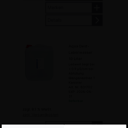
Merken
Details
Aqua Dest-
Laborwasser
10 Liter
Leitwert liegt bei
< 0.9 µS/cm bei
Abfüllung
Mengeneinheit 1
Kanister
Art. Nr.: B31702
EXP: 2028-08-
31
lieferbar
zzgl. 8.1 % MwSt.
zzgl. Versandkosten
In den Warenkorb