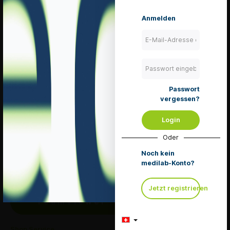
Details
Anmelden
Eingaben Abschick
Passwort
vergessen?
Service Hotline
Login
Telefonische Unterstützung und Beratung unter:
+41 (0) 71 667 02 32
Oder
Mo-Fr, 08:30 - 11:30 Uhr
Noch kein
und von 13:30 - 17:30 Uhr
medilab-Konto?
Oder über unser
Kontaktformular
.
Jetzt registrieren
TeamViewer
Shop Service