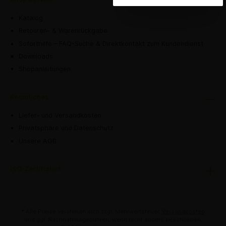
Katalog
Retouren- & Warenrückgabe
Soforthilfe – FAQ-Suche & Direktkontakt zum Kundendienst
Downloads
Shopanleitungen
Rechtliches
Liefer- und Versandkosten
Privatsphäre und Datenschutz
Unsere AGB
ISO-Zertifiziert
* Alle Preise verstehen sich zzgl. Mehrwertsteuer,
Versandkosten
und ggf. Nachnahmegebühren, wenn nicht anders beschrieben.