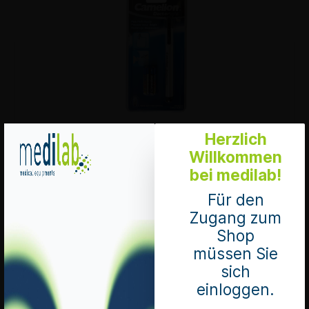
Herzlich
Inkl. Batterien 1x AAA
Willkommen
Mengeneinheit 1 Stück
Art. Nr.: 170112
bei medilab!
Nettopreis
6,25 CHF*
Für den
Preise exkl. MwSt. zzgl. Versandkosten
Zugang zum
Shop
Bitte loggen sie sich ein, um Produkte in den
Warenkorb zu legen.
müssen Sie
sich
Merken
einloggen.