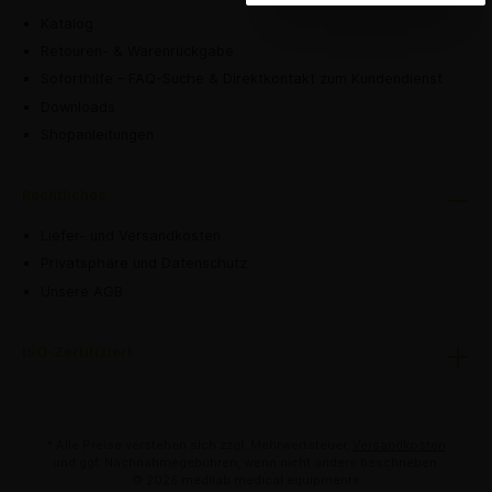
Katalog
Retouren- & Warenrückgabe
Soforthilfe – FAQ-Suche & Direktkontakt zum Kundendienst
Downloads
Shopanleitungen
Rechtliches
Liefer- und Versandkosten
Privatsphäre und Datenschutz
Unsere AGB
ISO-Zertifiziert
* Alle Preise verstehen sich zzgl. Mehrwertsteuer,
Versandkosten
und ggf. Nachnahmegebühren, wenn nicht anders beschrieben.
© 2026 medilab medical equipments