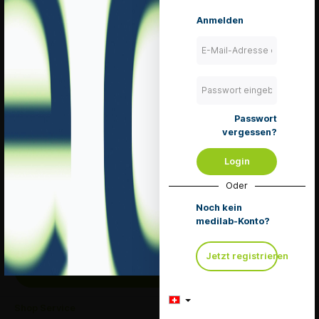
Beschreibung
Anmelden
Langlebige, kleine Taschenleuchte mit Aluminium
Gehäuse. Inkl. 2 x Micro-Batterien.
Mehr
Passwort
vergessen?
Service Hotline
Telefonische Unterstützung und Beratung unter:
Login
+41 (0) 71 667 02 32
Oder
Mo-Fr, 08:30 - 11:30 Uhr
Noch kein
und von 13:30 - 17:30 Uhr
medilab-Konto?
Oder über unser
Kontaktformular
.
Jetzt registrieren
TeamViewer
Shop Service