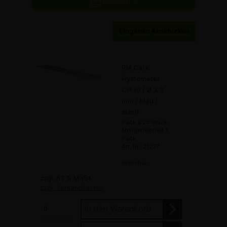
Drucken
Eingaben Abschicken
PM Care
Hystometer
CH 10 / Ø 3.3
mm / blau /
steril
Pack à 25 Stück
Mengeneinheit 1
Pack
Art. Nr.: 21237
lieferbar
zzgl. 8.1 % MwSt.
zzgl. Versandkosten
In den Warenkorb