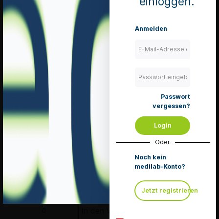
einloggen.
Merken
Anmelden
Details
PM Care
Hystometer
Passwort
CH 14 / Ø 4.6
vergessen?
mm / grün /
steril
Login
Pack à 25 Stück
Mengeneinheit 1
Oder
Pack
Art. Nr.: 21239
Noch kein
medilab-Konto?
lieferbar
zzgl. 8.1 % MwSt.
Jetzt registrieren
zzgl. Versandkosten
In den Warenkorb