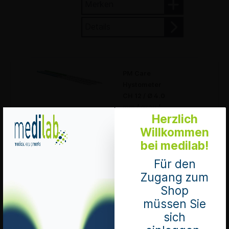
Merken
Details
PM Care
Hystometer
CH 12 / Ø 4.0
mm / grau /
Herzlich
steril
Pack à 25 Stück
Willkommen
Mengeneinheit 1
bei medilab!
Pack
Art. Nr.: 21238
Für den
lieferbar
Zugang zum
zzgl. 8.1 % MwSt.
Shop
zzgl. Versandkosten
müssen Sie
sich
In den Warenkorb