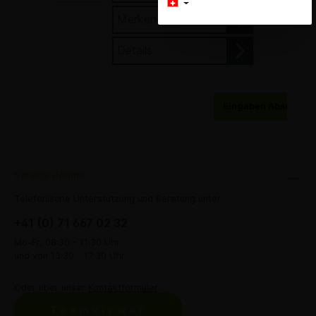
Merken
Details
Eingaben Abschick
Service Hotline
Telefonische Unterstützung und Beratung unter:
+41 (0) 71 667 02 32
Mo-Fr, 08:30 - 11:30 Uhr
und von 13:30 - 17:30 Uhr
Oder über unser
Kontaktformular
.
TeamViewer