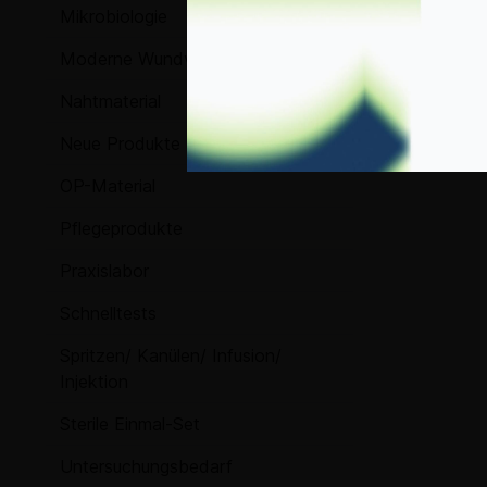
Mikrobiologie
Moderne Wundversorgung
Nahtmaterial
Neue Produkte
OP-Material
Pflegeprodukte
Praxislabor
Schnelltests
Spritzen/ Kanülen/ Infusion/
Injektion
Sterile Einmal-Set
Untersuchungsbedarf