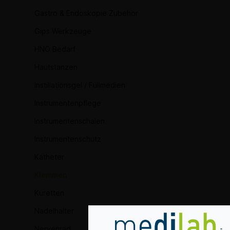
Gastro & Endoskopie Zubehör
Gips Werkzeuge
HNO Bedarf
Hautstanzen
Instillationsgel / Füllmedien
Instrumentenpflege
Instrumentenschalen
Instrumentenschutz
Katheter
Klemmen
Küretten
Nadelhalter
Nervenrad