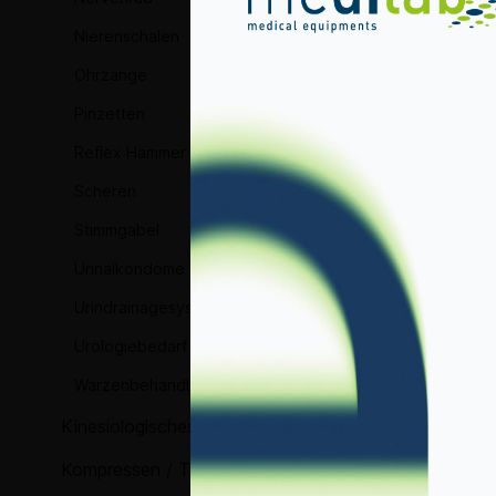
Nierenschalen
Ohrzange
Pinzetten
Reflex Hämmer
Scheren
Stimmgabel
Urinalkondome
Urindrainagesysteme und Zubehör
Urologiebedarf
Warzenbehandlung
Kinesiologisches Tape
Kompressen / Tupfer