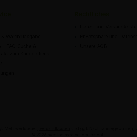
vice
Rechtliches
Liefer- und Versandkost
 & Warenrückgabe
Privatsphäre und Datens
fe – FAQ-Suche &
Unsere AGB
takt zum Kundendienst
s
tungen
zgl. Mehrwertsteuer,
Versandkosten
und ggf. Nachnahmegebühren, w
© 2026 medilab medical equipments