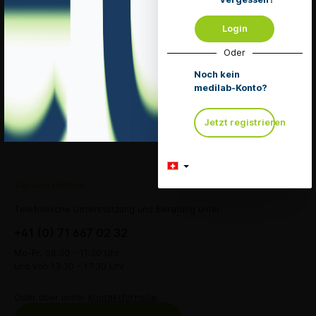
Merken
Login
Oder
Details
Noch kein
medilab-Konto?
Eingaben Abschick
Jetzt registrieren
Service Hotline
Telefonische Unterstützung und Beratung unter:
+41 (0) 71 667 02 32
Mo-Fr, 08:30 - 11:30 Uhr
und von 13:30 - 17:30 Uhr
Oder über unser
Kontaktformular
.