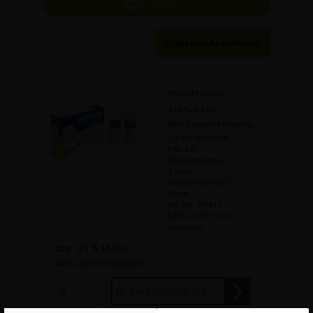
Drucken
Eingaben Abschicken
Histofreezer
SMALL zur
Warzenentfernung
2 x 80 ml Dose
inkl. 60
Applikatioren ø
2 mm
Mengeneinheit 1
Dose
Art. Nr.: 90411
EXP: 2027-11-30
lieferbar
zzgl. 8.1 % MwSt.
zzgl. Versandkosten
In den Warenkorb