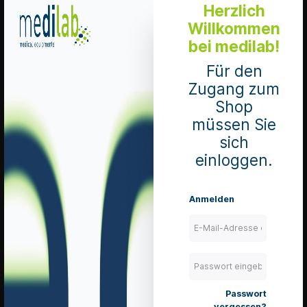
Merken
Herzlich
Willkommen
Details
bei medilab!
Für den
Zugang zum
Histofreezer
Shop
MEDIUM zur
müssen Sie
Warzenentfernung
sich
2 mal 80 ml
Dose inkl. 52
einloggen.
Appikatoren ø 5
mm
Mengeneinheit 1
Anmelden
Dose
Art. Nr.: 90410
EXP: 2028-07-
31
lieferbar
zzgl. 8.1 % MwSt.
zzgl. Versandkosten
Passwort
In den Warenkorb
vergessen?