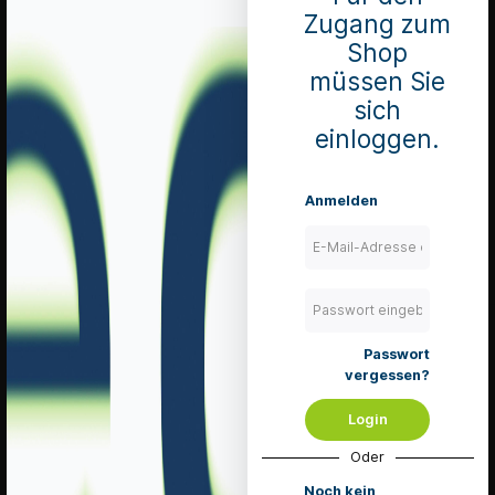
Zugang zum
Shop
Service Hotline
müssen Sie
Telefonische Unterstützung und Beratung unter:
sich
+41 (0) 71 667 02 32
einloggen.
Mo-Fr, 08:30 - 11:30 Uhr
und von 13:30 - 17:30 Uhr
Anmelden
Oder über unser
Kontaktformular
.
TeamViewer
Shop Service
Passwort
Katalog
vergessen?
Retouren- & Warenrückgabe
Soforthilfe – FAQ-Suche & Direktkontakt zum Kundendienst
Login
Downloads
Oder
Shopanleitungen
Noch kein