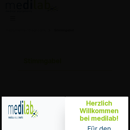
Instrumente / Diagnostik
Stimmgabel
Stimmgabel
Herzlich
Keine Produkte gefunden.
Willkommen
bei medilab!
Für den