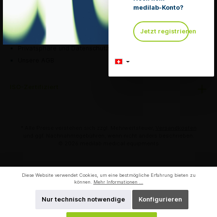
medilab-Konto?
Rechtliches
Jetzt registrieren
Liefer- und Versandkosten
Privatsphäre und Datenschutz
Unsere AGB
ISO-Zertifiziert
* Alle Preise verstehen sich zzgl. Mehrwertsteuer,
Versandkosten
und ggf. Nachnahmegebühren, wenn nicht anders beschrieben.
© 2026 medilab medical equipments
Diese Website verwendet Cookies, um eine bestmögliche Erfahrung bieten zu
können.
Mehr Informationen ...
Nur technisch notwendige
Konfigurieren